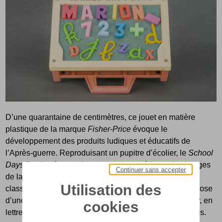
D’une quarantaine de centimètres, ce jouet en matière
plastique de la marque
Fisher-Price
évoque le
développement des produits ludiques et éducatifs de
l’Après-guerre. Reproduisant un pupitre d’écolier, le
School
Days Desk
présente dans sa partie supérieure des images
Continuer sans accepter
de la vie quotidienne. Imitant le tableau en ardoise des
Utilisation des
classes d’école d’autrefois, le registre inférieur se compose
d’une surface aimantée sur laquelle l’enfant peut former, en
cookies
lettres ou en chiffres, les mots correspondant aux images.