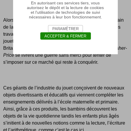
En autorisant ces services tiers, vous
autorisez le dépôt et la lecture de cookies
et l'utilisation de technologies de suivi
nécessaires à leur bon fonctionnement.
Alors que la France est en plein
Baby-boom
au lendemain
de la Seconde Guerre mondiale, et que se multiplient les
PARAMÉTRER
travaux sur la psychologie de l’enfant, les fabricants de
ACCEPTER & FERMER
jouets saisissent cette opportunité unique. Le
Britannique
Kiddicraft
et les Américains
Playskool
et
Fisher-
Price
se livrent une guerre sans merci pour tenter de
s’imposer sur ce marché qui reste à conquérir.
Ces géants de l’industrie du jouet conçoivent de nouveaux
objets divertissants et éducatifs qui viennent compléter les
enseignements délivrés à l’école maternelle et primaire.
Ainsi, grâce à ces produits, les bambins découvrent les
objets de la vie quotidienne tandis les enfants plus âgés
s’initient à de nouvelles notions comme la lecture, l’écriture
et l’arithmétique, comme c’est le cas ici.