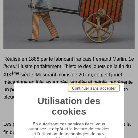
Réalisé en 1888 par le fabricant français Fernand Martin,
Le
livreur
illustre parfaitement l’histoire des jouets de la fin du
ème
XIX
siècle. Mesurant moins de 20 cm, ce petit jouet
mécanique en tôle estampée, agrafée et peinte, représente
Continuer sans accepter
un personnage tirant un remorque. Il est vêtu d’une veste
bleue et d’un pantalon rayé, coiffé d’une casquette.
Utilisation des
cookies
En autorisant ces services tiers, vous
Les progrès scientifiques et la Révolution industrielle de la
autorisez le dépôt et la lecture de cookies
ème
fin du XIX
siècle marquent ce que les historiens
et l'utilisation de technologies de suivi