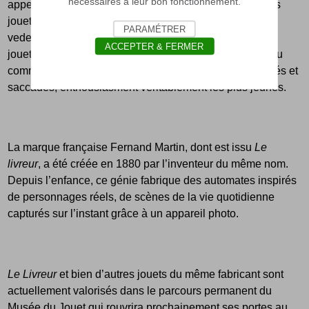
nécessaires à leur bon fonctionnement.
appellent « l’âge d’or des jouets ». Progressivement, les
jouets métalliques aux mécanismes élaborés volent la
PARAMÉTRER
vedette aux traditionnels objets en bois. Ces nouveaux
ACCEPTER & FERMER
jouets animés, fonctionnant à l’électricité, à la vapeur, ou
comme ici, avec un mécanisme aux mouvements répétés et
saccadés, enthousiasment véritablement les plus jeunes.
La marque française Fernand Martin, dont est issu
Le
livreur
, a été créée en 1880 par l’inventeur du même nom.
Depuis l’enfance, ce génie fabrique des automates inspirés
de personnages réels, de scènes de la vie quotidienne
capturés sur l’instant grâce à un appareil photo.
Le Livreur
et bien d’autres jouets du même fabricant sont
actuellement valorisés dans le parcours permanent du
Musée du Jouet qui rouvrira prochainement ses portes au