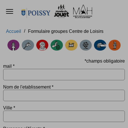
Ouvrir le menu
Accèder directement au contenu
Accèder directement au contenu
Accueil
Formulaire groupes Centre de Loisirs
*champs obligatoire
mail
*
Nom de l'etablissement
*
Ville
*