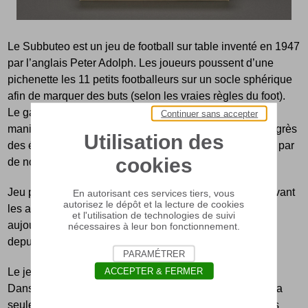
Le Subbuteo est un jeu de football sur table inventé en 1947
par l’anglais Peter Adolph. Les joueurs poussent d’une
pichenette les 11 petits footballeurs sur un socle sphérique
afin de marquer des buts (selon les vraies règles du foot).
Le gardien est monté sur une tige qui permet plus de
Continuer sans accepter
maniabilité et des arrêts plongeants. Ce jeu, réédité au grès
Utilisation des
des évènements sportifs marquants, a été accompagné par
cookies
de nombreux accessoires.
Jeu populaire, il a été décliné en plusieurs versions suivant
En autorisant ces services tiers, vous
autorisez le dépôt et la lecture de cookies
les années et dans plusieurs pays. Véritable sport
et l'utilisation de technologies de suivi
aujourd'hui, le Subbuteo possède sa Coupe du monde
nécessaires à leur bon fonctionnement.
depuis trois décennies.
PARAMÉTRER
ACCEPTER & FERMER
Le jeu se joue sur un tapis de jeu de 1,35 m sur 0,90 m.
Dans l'esprit, on retrouve toutes les règles du football. La
seule grande différence avec le football réel réside dans