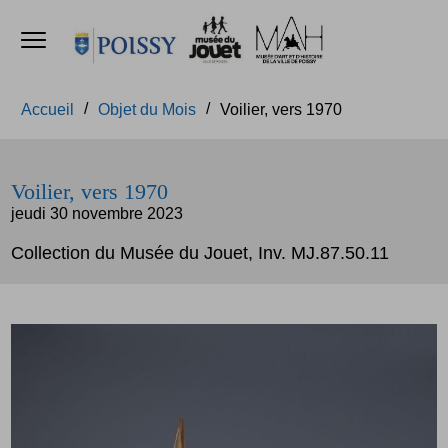
Ouvrir le menu
Accèder directement au contenu
Accèder directement au contenu
Accueil
Objet du Mois
Voilier, vers 1970
Voilier, vers 1970
jeudi 30 novembre 2023
Collection du Musée du Jouet, Inv. MJ.87.50.11