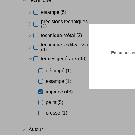
Technique
Afficher plus
estampe (5)
Afficher plus
précisions techniques
(1)
Afficher plus
technique métal (2)
Afficher plus
technique textile/ tissu
(4)
Afficher plus
En autorisant
termes généraux (43)
Afficher plus
découpé (1)
estampé (1)
imprimé (43)
peint (5)
pressé (1)
Auteur
Afficher plus