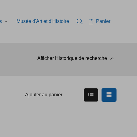
és
Musée d'Art et d'Histoire
Panier
Rechercher dans la collec
Afficher
Historique de recherche
à la recherche
Afficher en mode li
Afficher e
Ajouter au panier