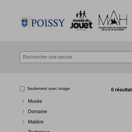
Accèder directement au contenu
Accèder directement au contenu
Seulement avec image
0 résulta
Musée
Afficher plus
Domaine
Afficher plus
Matière
Afficher plus