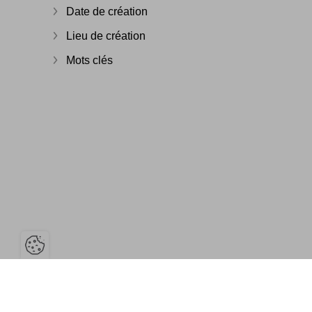
Date de création
Afficher plus
Lieu de création
Afficher plus
Mots clés
Afficher plus
Ouvrir la barre de gestion des cook