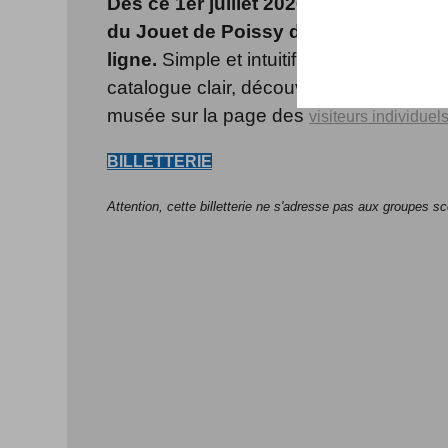
Dès ce 1er juillet 2026, réservez vos
du Jouet de Poissy directement via not
ligne.
Simple et intuitif, avec un paieme
catalogue clair, découvrez comment ve
musée sur la page des
visiteurs individuel
BILLETTERIE
Attention, cette billetterie ne s'adresse pas aux groupes sco