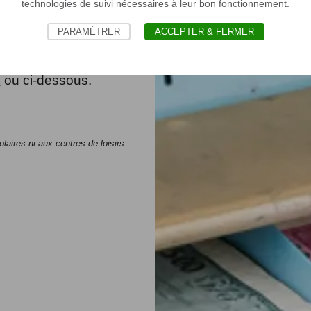
 activités au Musée
technologies de suivi nécessaires à leur bon fonctionnement.
re billetterie en
PARAMÉTRER
ACCEPTER & FERMER
nt sécurisé et un
nir vous amusez au
ou ci-dessous.
s
laires ni aux centres de loisirs.